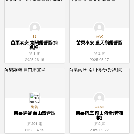
R
蔡家
苗栗泰安 寬闊露營區(狩
苗栗泰安 藍天嶺露營區
獵帳)
第
1
露
第
2
露
2025-06-18
2025-05-27
喬喬
Jason
苗栗銅鑼 自由露營區
苗栗南庄 南山傳奇(狩獵
帳)
第
301
露
第
2
露
2025-04-15
2025-02-27