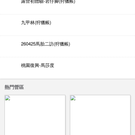
露營初體驗-岩仔腳(狩獵帳)
九甲林(狩獵帳)
260425馬胎二訪(狩獵帳)
桃園復興-馬莎度
熱門營區