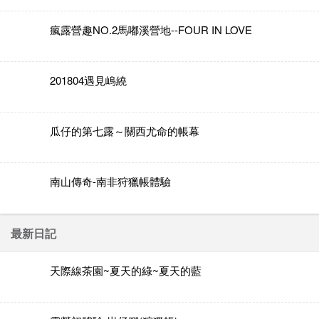
瘋露營趣NO.2馬嘟溪營地--FOUR IN LOVE
201804遇見嵨繞
瓜仔的第七露～關西尤命的帳幕
南山傳奇-南非狩獵帳體驗
最新日記
天際線茶園~夏天的綠~夏天的藍