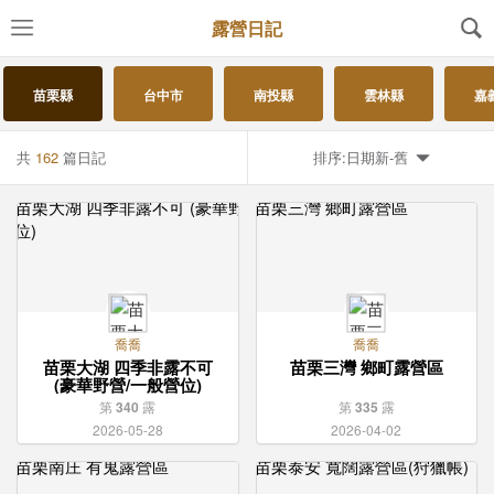
露營日記
苗栗縣
台中市
南投縣
雲林縣
嘉
共
162
篇日記
排序:日期新-舊
喬喬
喬喬
苗栗大湖 四季非露不可
苗栗三灣 鄉町露營區
(豪華野營/一般營位)
第
340
露
第
335
露
2026-05-28
2026-04-02