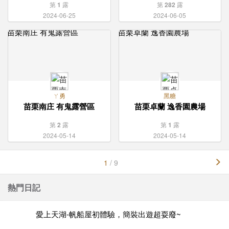
第
1
露
第
282
露
2024-06-25
2024-06-05
ㄚ勇
黑糖
苗栗南庄 有鬼露營區
苗栗卓蘭 逸香園農場
第
2
露
第
1
露
2024-05-14
2024-05-14
1
/ 9
熱門日記
愛上天湖-帆船屋初體驗，簡裝出遊超耍廢~