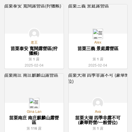
老王
Alex
苗栗泰安 寬闊露營區(狩
苗栗三義 景庭露營區
獵帳)
第
1
露
第
1
露
2025-02-04
2025-02-04
Gina Lan
Ava
苗栗南庄 南庄麒麟山露營
苗栗大湖 四季非露不可
區
(豪華野營/一般營位)
第
116
露
第
1
露