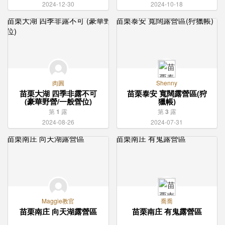
2024-12-30
2024-10-18
肉圓
Shenny
苗栗大湖 四季非露不可
苗栗泰安 寬闊露營區(狩
(豪華野營/一般營位)
獵帳)
第
1
露
第
3
露
2024-08-26
2024-07-31
Maggie教官
喬喬
苗栗南庄 向天湖露營區
苗栗南庄 有鬼露營區