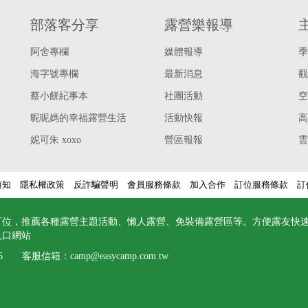
部落客分享
露營樂報導
阿舍專欄
媒體報導
季
海字號專欄
最新消息
觀
蔡小餅紀事本
社團活動
空
昵昵媽的幸福露營生活
活動快報
高
妮可朱 xoxo
營區報報
雲
須知
隱私權政策
反詐騙聲明
會員服務條款
加入合作
訂位服務條款
訂
訂位，推薦各種露營主題活動、懶人露營、免裝備露營區等。方便露友快
入口網站
6
客服信箱：
camp@easycamp.com.tw