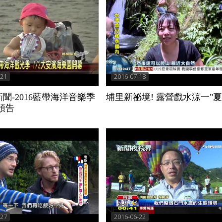
-21
2016-07-18
聞-2016藍帶海洋音樂季
埔里新祕境! 露營戲水涼一"夏
幕預告
-27
2016-06-22