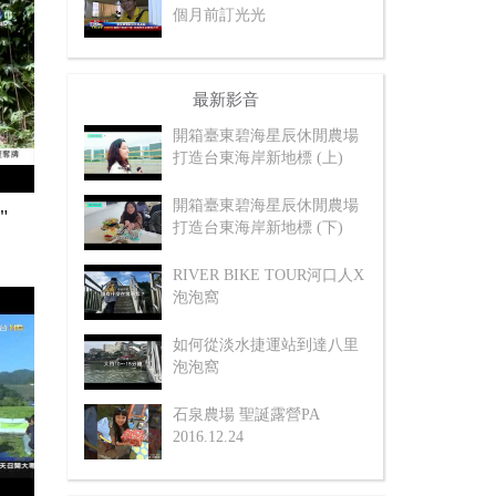
個月前訂光光
最新影音
開箱臺東碧海星辰休閒農場
打造台東海岸新地標 (上)
開箱臺東碧海星辰休閒農場
"
打造台東海岸新地標 (下)
RIVER BIKE TOUR河口人X
泡泡窩
如何從淡水捷運站到達八里
泡泡窩
石泉農場 聖誕露營PA
2016.12.24