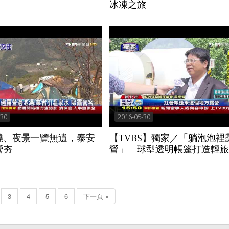
冰凍之旅
-30
2016-05-30
繞、夜景一覽無遺，泰安
【TVBS】獨家／「躺泡泡裡
營夯
營」 球型透明帳篷打造輕旅
3
4
5
6
下一頁 »