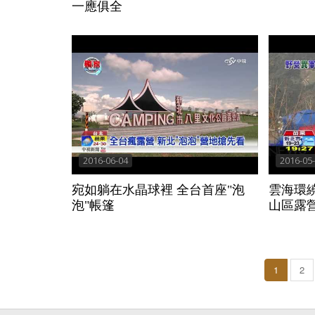
一應俱全
2016-06-04
2016-05
宛如躺在水晶球裡 全台首座"泡
雲海環
泡"帳篷
山區露
1
2