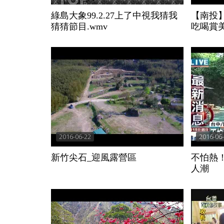
綠島大象99.2.27上了中視我猜我
【南投
猜猜節目.wmv
吃喝賞
2016-06-22
2016-06
新竹尖石_迎風露營區
不怕熱
人潮