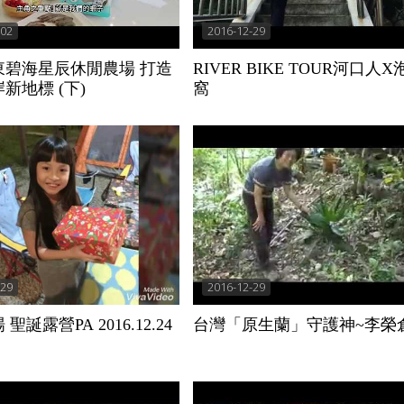
-02
2016-12-29
東碧海星辰休閒農場 打造
RIVER BIKE TOUR河口人X
新地標 (下)
窩
-29
2016-12-29
聖誕露營PA 2016.12.24
台灣「原生蘭」守護神~李榮