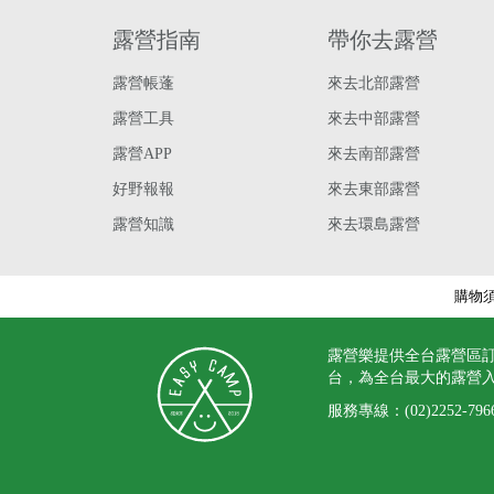
露營指南
帶你去露營
露營帳蓬
來去北部露營
露營工具
來去中部露營
露營APP
來去南部露營
好野報報
來去東部露營
露營知識
來去環島露營
購物
露營樂提供全台露營區
台，為全台最大的露營
服務專線：
(02)2252-796