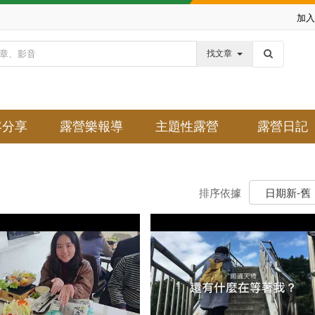
加入
找文章
客分享
露營樂報導
主題性露營
露營日記
排序依據
日期新-舊