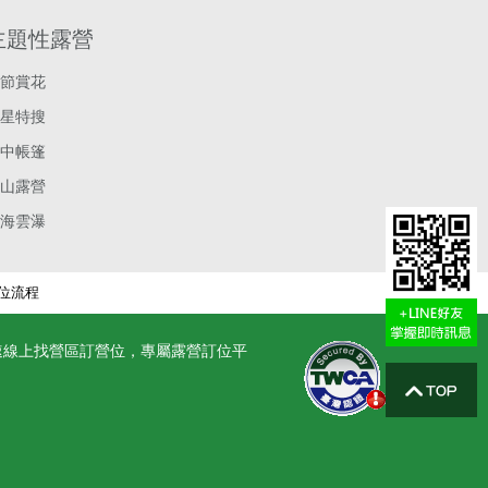
主題性露營
節賞花
星特搜
中帳篷
山露營
海雲瀑
位流程
速線上找營區訂營位，專屬露營訂位平