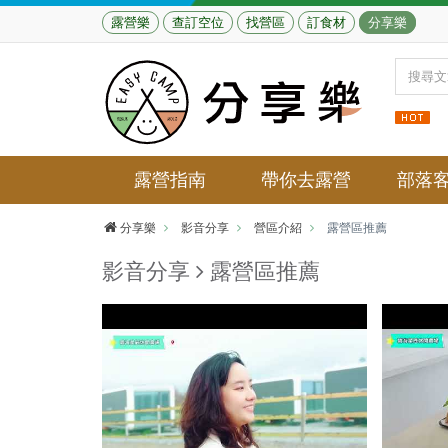
露營樂
查訂空位
找營區
訂食材
分享樂
露營指南
帶你去露營
部落
分享樂
影音分享
營區介紹
露營區推薦
影音分享
露營區推薦