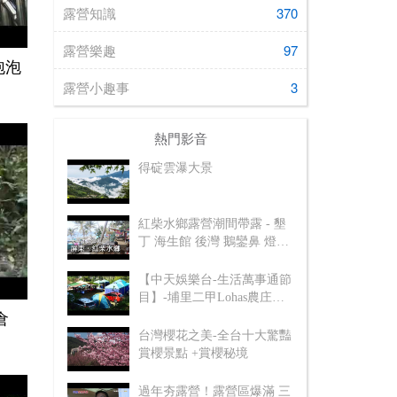
露營知識
370
露營樂趣
97
泡泡
露營小趣事
3
熱門影音
得碇雲瀑大景
紅柴水鄉露營潮間帶露 - 墾
丁 海生館 後灣 鵝鑾鼻 燈塔
台灣最南端
【中天娛樂台-生活萬事通節
目】-埔里二甲Lohas農庄露
營地
倉
台灣櫻花之美-全台十大驚豔
賞櫻景點 +賞櫻秘境
過年夯露營！露營區爆滿 三