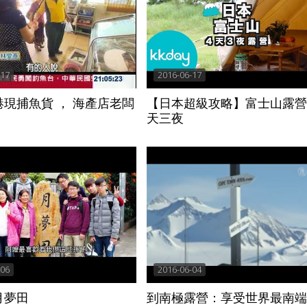
-17
2016-06-17
現捕魚貨 ， 海產店老闆
【日本超級攻略】富士山露營
天三夜
-06
2016-06-04
月夢田
到南極露營：享受世界最南端