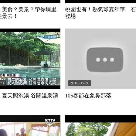
】美食？美景？帶你埔里
桃園也有！熱氣球嘉年華 石
美景去！
登場
-21
2016-06-20
！夏天照泡湯 谷關溫泉湧
105春節在象鼻部落