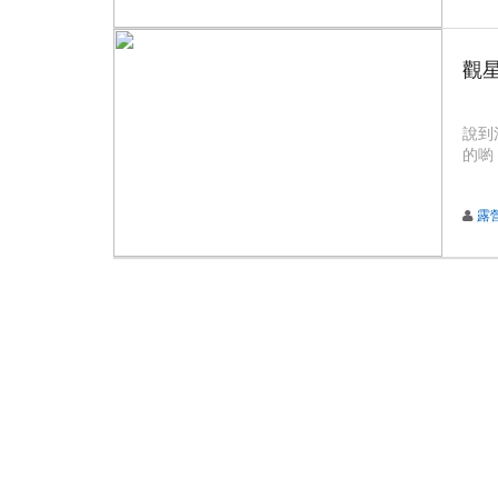
觀星
說到
的喲
露