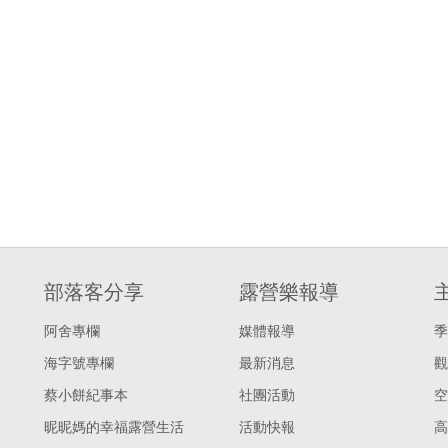
部落客分享
露營樂報導
阿舍專欄
媒體報導
季
海字號專欄
最新消息
觀
蔡小餅紀事本
社團活動
空
昵昵媽的幸福露營生活
活動快報
高