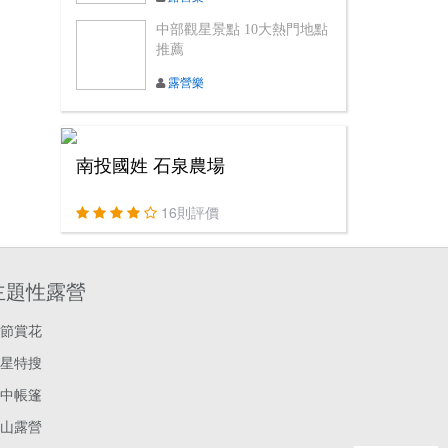
中部觀星景點 10大熱門地點
推薦
露營樂
南投國姓 石泉農場
16則評價
主題性露營
節賞花
星特搜
中帳篷
山露營