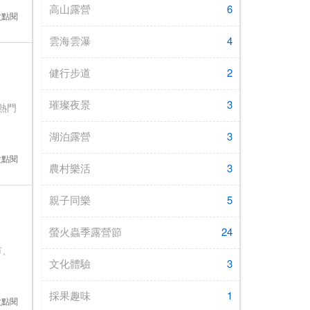
高山露營
6
5次點閱
雲海雲瀑
4
健行步道
2
璀璨夜景
3
熱門
湖泊露營
3
2次點閱
農村樂活
3
親子同樂
5
螢火蟲季露營節
24
市、
文化體驗
3
採果趣味
1
2次點閱