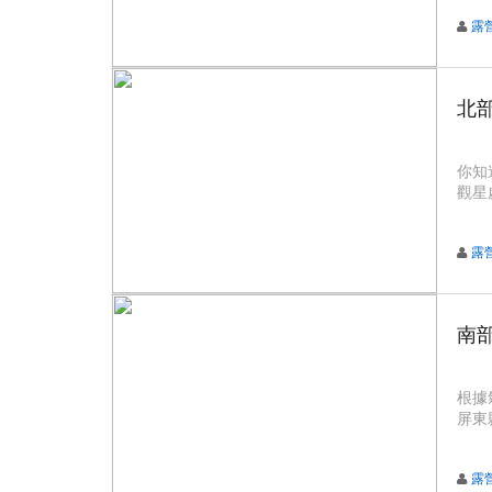
露
北
你知
觀星
露
南
根據
屏東
露