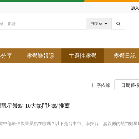
加入
找文章
客分享
露營樂報導
主題性露營
露營日記
排序依據
日期舊-
部觀星景點 10大熱門地點推薦
道中部最佳觀星景點在哪嗎？以下是台中市、南投縣、嘉義縣的熱門觀星