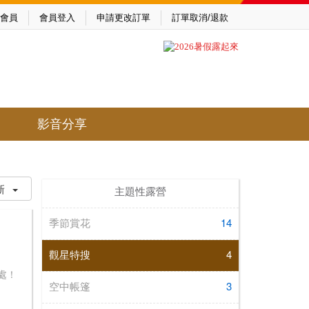
會員
會員登入
申請更改訂單
訂單取消/退款
影音分享
新
主題性露營
季節賞花
14
觀星特搜
4
處！
空中帳篷
3