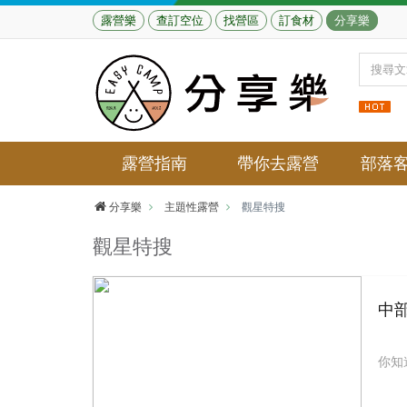
露營樂
查訂空位
找營區
訂食材
分享樂
露營指南
帶你去露營
部落
分享樂
主題性露營
觀星特搜
觀星特搜
中
你知