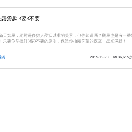
露營趣 3要3不要
滿天繁星，絕對是多數人夢寐以求的美景，但你知道嗎？觀星也是有一番
！只要你掌握好3要3不要的原則，保證你抬頭仰望的夜空，星光滿點！
營樂
2015-12-28
36,61