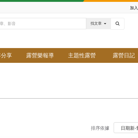
加入
找文章
客分享
露營樂報導
主題性露營
露營日記
排序依據
日期新-