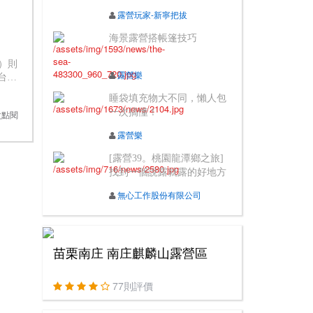
露營玩家-新寧把拔
海景露營搭帳篷技巧
斯）則
露營樂
台灣
睡袋填充物大不同，懶人包
一次搞懂！
2次點閱
露營樂
[露營39。桃園龍潭鄉之旅]
找到一個說露就露的好地方
無心工作股份有限公司
苗栗南庄 南庄麒麟山露營區
77則評價