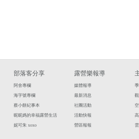
部落客分享
露營樂報導
阿舍專欄
媒體報導
季
海字號專欄
最新消息
觀
蔡小餅紀事本
社團活動
空
昵昵媽的幸福露營生活
活動快報
高
妮可朱 xoxo
營區報報
雲