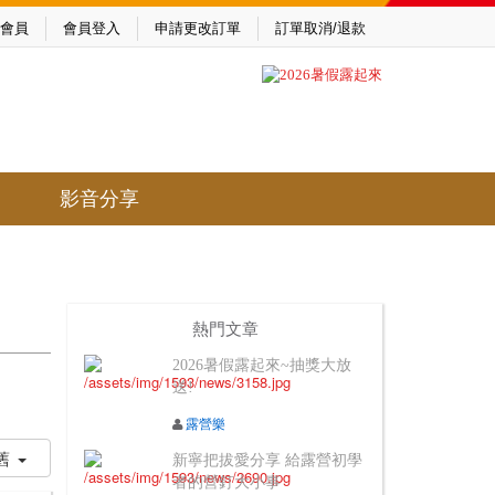
會員
會員登入
申請更改訂單
訂單取消/退款
影音分享
熱門文章
2026暑假露起來~抽獎大放
送!
露營樂
舊
新寧把拔愛分享 給露營初學
者的營釘大小事