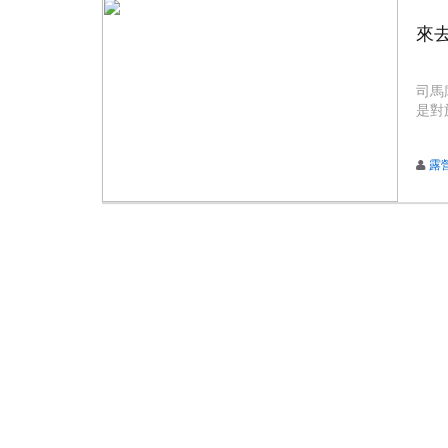
來
司馬
是對
最深
露