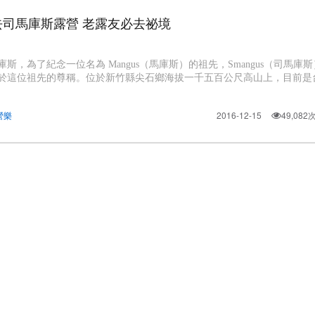
去司馬庫斯露營 老露友必去祕境
庫斯，為了紀念一位名為 Mangus（馬庫斯）的祖先，Smangus（司馬庫
於這位祖先的尊稱。位於新竹縣尖石鄉海拔一千五百公尺高山上，目前是
僻的原住民部落。 四週山景環繞，白天看
營樂
2016-12-15
49,08