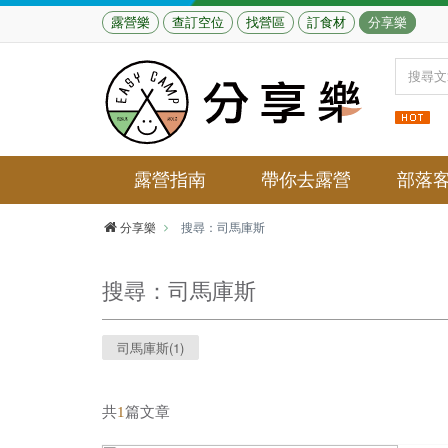
露營樂
查訂空位
找營區
訂食材
分享樂
露營指南
帶你去露營
部落
分享樂
搜尋：司馬庫斯
搜尋：
司馬庫斯
司馬庫斯(1)
共
1
篇文章