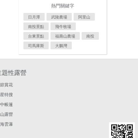
熱門關鍵字
日月潭
武陵農場
阿里山
南投景點
飛牛牧場
台東景點
福壽山農場
南投
司馬庫斯
大鵬灣
主題性露營
節賞花
星特搜
中帳篷
山露營
海雲瀑