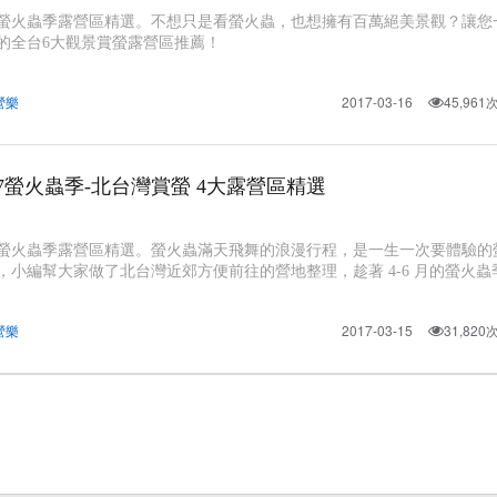
17螢火蟲季露營區精選。不想只是看螢火蟲，也想擁有百萬絕美景觀？讓您
的全台6大觀景賞螢露營區推薦！
營樂
2017-03-16
45,96
17螢火蟲季-北台灣賞螢 4大露營區精選
17螢火蟲季露營區精選。螢火蟲滿天飛舞的浪漫行程，是一生一次要體驗的
，小編幫大家做了北台灣近郊方便前往的營地整理，趁著 4-6 月的螢火蟲
吧！
營樂
2017-03-15
31,82