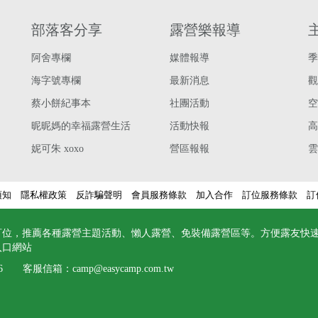
部落客分享
露營樂報導
阿舍專欄
媒體報導
季
海字號專欄
最新消息
觀
蔡小餅紀事本
社團活動
空
昵昵媽的幸福露營生活
活動快報
高
妮可朱 xoxo
營區報報
雲
須知
隱私權政策
反詐騙聲明
會員服務條款
加入合作
訂位服務條款
訂
訂位，推薦各種露營主題活動、懶人露營、免裝備露營區等。方便露友快
入口網站
6
客服信箱：
camp@easycamp.com.tw