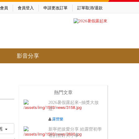
會員
會員登入
申請更改訂單
訂單取消/退款
影音分享
熱門文章
2026暑假露起來~抽獎大放
送!
露營樂
舊
新寧把拔愛分享 給露營初學
者的營釘大小事