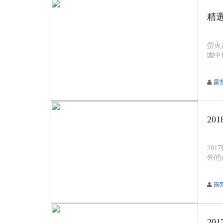
精
螢火
園中
美景
露
20
20
外的
露
20