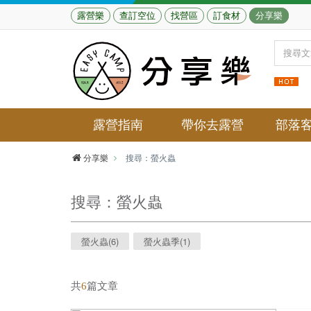
露營樂
查訂空位
找營區
訂食材
分享樂
露營指南
帶你去露營
部落
分享樂
搜尋：螢火蟲
搜尋：
螢火蟲
螢火蟲(6)
螢火蟲季(1)
共
6
篇文章