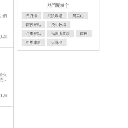
熱門關鍵字
日月潭
武陵農場
阿里山
手們
南投景點
飛牛牧場
台東景點
福壽山農場
南投
0次點閱
司馬庫斯
大鵬灣
螢火
吧～
1次點閱