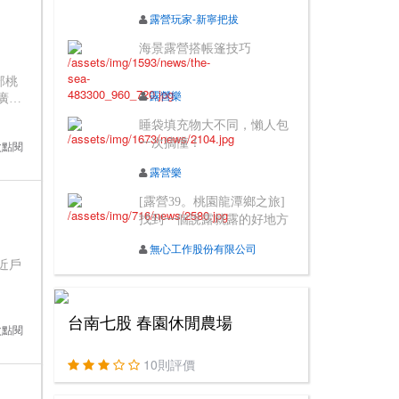
露營玩家-新寧把拔
海景露營搭帳篷技巧
部桃
露營樂
廣闊
睡袋填充物大不同，懶人包
一次搞懂！
4次點閱
露營樂
[露營39。桃園龍潭鄉之旅]
找到一個說露就露的好地方
無心工作股份有限公司
近戶
台南七股 春園休閒農場
9次點閱
10則評價