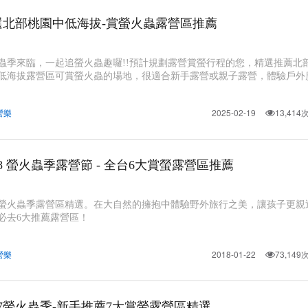
選北部桃園中低海拔-賞螢火蟲露營區推薦
蟲季來臨，一起追螢火蟲趣囉!!預計規劃露營賞螢行程的您，精選推薦北
低海拔露營區可賞螢火蟲的場地，很適合新手露營或親子露營，體驗戶外
，晚上賞螢樂趣喲。為您整理北部桃園海拔300-50
營樂
2025-02-19
13,41
18 螢火蟲季露營節 - 全台6大賞螢露營區推薦
17螢火蟲季露營區精選。在大自然的擁抱中體驗野外旅行之美，讓孩子更親
必去6大推薦露營區！
營樂
2018-01-22
73,14
17螢火蟲季-新手推薦7大賞螢露營區精選