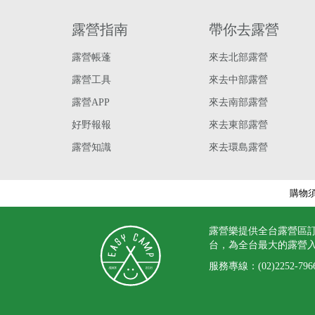
露營指南
帶你去露營
露營帳蓬
來去北部露營
露營工具
來去中部露營
露營APP
來去南部露營
好野報報
來去東部露營
露營知識
來去環島露營
購物
露營樂提供全台露營區
台，為全台最大的露營
服務專線：
(02)2252-796