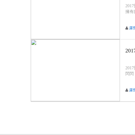
20
擁有
露
20
20
閃閃
露營
露