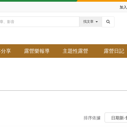
加入
找文章
客分享
露營樂報導
主題性露營
露營日記
排序依據
日期新-