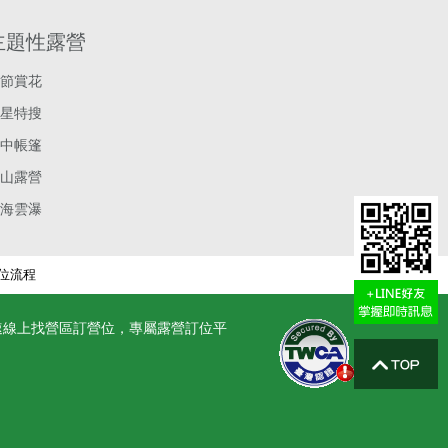
主題性露營
節賞花
星特搜
中帳篷
山露營
海雲瀑
位流程
速線上找營區訂營位，專屬露營訂位平