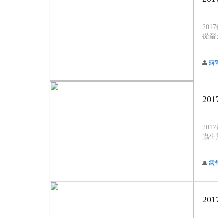
20
從螢
露
20
20
蟲生
露
20