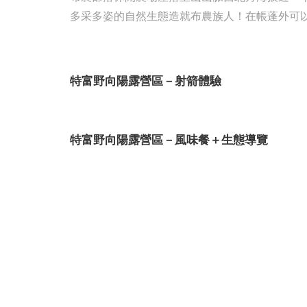
多采多姿的自然生態造就布農族人！在帳蓬外可
特富野向陽露營區－射箭體驗
特富野向陽露營區－風味餐＋生態導覽