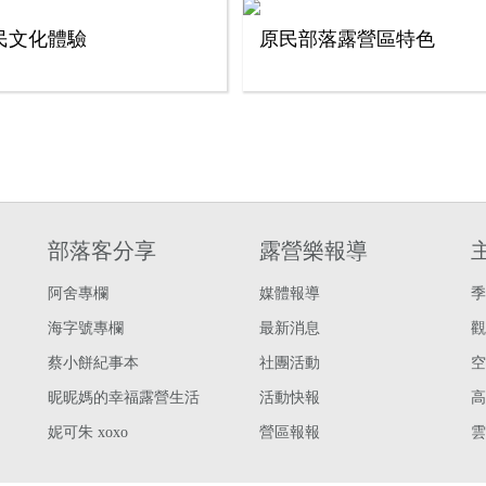
民文化體驗
原民部落露營區特色
部落客分享
露營樂報導
阿舍專欄
媒體報導
季
海字號專欄
最新消息
觀
蔡小餅紀事本
社團活動
空
昵昵媽的幸福露營生活
活動快報
高
妮可朱 xoxo
營區報報
雲