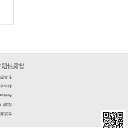
主題性露營
節賞花
星特搜
中帳篷
山露營
海雲瀑