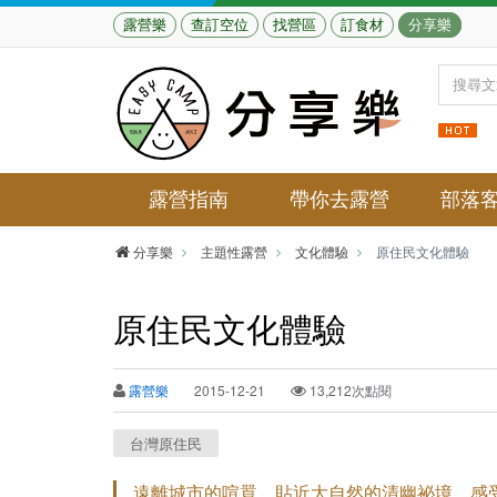
露營樂
查訂空位
找營區
訂食材
分享樂
露營指南
帶你去露營
部落
分享樂
主題性露營
文化體驗
原住民文化體驗
原住民文化體驗
露營樂
2015-12-21
13,212次點閱
台灣原住民
遠離城市的喧囂，貼近大自然的清幽祕境，感