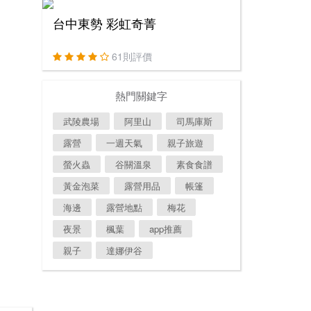
台中東勢 彩虹奇菁
61則評價
熱門關鍵字
武陵農場
阿里山
司馬庫斯
露營
一週天氣
親子旅遊
螢火蟲
谷關溫泉
素食食譜
黃金泡菜
露營用品
帳篷
海邊
露營地點
梅花
夜景
楓葉
app推薦
親子
達娜伊谷