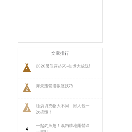
文章排行
2026暑假露起來~抽獎大放送!
1
海景露營搭帳篷技巧
2
睡袋填充物大不同，懶人包一
3
次搞懂！
一起釣魚趣！溪釣勝地露營區
4
大盤點